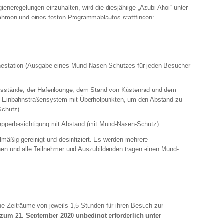
eneregelungen einzuhalten, wird die diesjährige „Azubi Ahoi“ unter
hmen und eines festen Programmablaufes stattfinden:
nestation (Ausgabe eines Mund-Nasen-Schutzes für jeden Besucher
gsstände, der Hafenlounge, dem Stand von Küstenrad und dem
 Einbahnstraßensystem mit Überholpunkten, um den Abstand zu
Schutz)
epperbesichtigung mit Abstand (mit Mund-Nasen-Schutz)
lmäßig gereinigt und desinfiziert. Es werden mehrere
hen und alle Teilnehmer und Auszubildenden tragen einen Mund-
e Zeiträume von jeweils 1,5 Stunden für ihren Besuch zur
 zum 21. September 2020
unbedingt erforderlich
unter