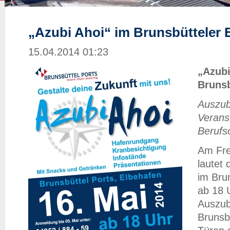
„Azubi Ahoi“ im Brunsbütteler 
15.04.2014 01:23
„Azubi
Brunsb
Auszub
Verans
Berufs
Am Fre
lautet 
im Bru
ab 18 
Auszub
Brunsb