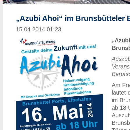
„Azubi Ahoi“ im Brunsbütteler 
15.04.2014 01:23
„Azubi
Brunsb
Auszub
Verans
Berufs
Am Fre
lautet 
im Bru
ab 18 
Auszub
Brunsb